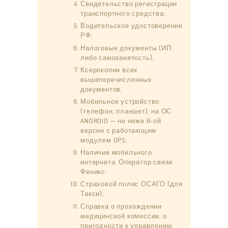
Свидетельство регистрации
транспортного средства;
Водительское удостоверение
РФ;
Налоговые документы (ИП
либо самозанятость);
Ксерокопии всех
вышеперечисленных
документов;
ЗАКАЗ
Мобильное устройство
(телефон, планшет), на ОС
ТАРИФЫ
ANDROID — не ниже 6-ой
версии с работающим
ОТЗЫВЫ
модулем GPS;
КОНТАКТЫ
Наличие мобильного
интернета. Оператор связи
Феникс;
Страховой полис ОСАГО (для
Такси);
Справка о прохождении
медицинской комиссии, о
пригодности к управлению