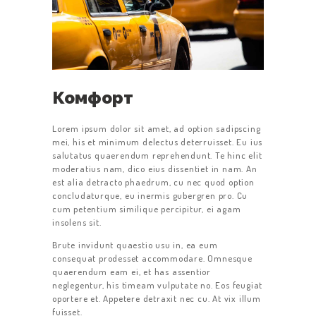
Комфорт
Lorem ipsum dolor sit amet, ad option sadipscing
mei, his et minimum delectus deterruisset. Eu ius
salutatus quaerendum reprehendunt. Te hinc elit
moderatius nam, dico eius dissentiet in nam. An
est alia detracto phaedrum, cu nec quod option
concludaturque, eu inermis gubergren pro. Cu
cum petentium similique percipitur, ei agam
insolens sit.
Brute invidunt quaestio usu in, ea eum
consequat prodesset accommodare. Omnesque
quaerendum eam ei, et has assentior
neglegentur, his timeam vulputate no. Eos feugiat
oportere et. Appetere detraxit nec cu. At vix illum
fuisset.