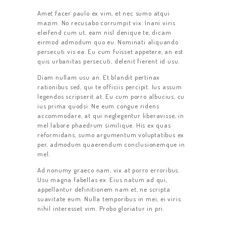
Amet facer paulo ex vim, et nec sumo atqui
mazim. No recusabo corrumpit vix. Inani viris
eleifend cum ut, eam nisl denique te, dicam
eirmod admodum quo eu. Nominati aliquando
persecuti vis ea. Eu cum fuisset appetere, an est
quis urbanitas persecuti, delenit fierent id usu.
Diam nullam usu an. Et blandit pertinax
rationibus sed, qui te officiis percipit. Ius assum
legendos scripserit at. Eu cum porro albucius, cu
ius prima quodsi. Ne eum congue ridens
accommodare, at qui neglegentur liberavisse, in
mel labore phaedrum similique. His ex quas
reformidans, sumo argumentum voluptatibus ex
ЗАКАЗ
per, admodum quaerendum conclusionemque in
mel.
ТАРИФЫ
Ad nonumy graeco nam, vix at porro erroribus.
ОТЗЫВЫ
Usu magna fabellas ex. Eius natum ad qui,
appellantur definitionem nam et, ne scripta
КОНТАКТЫ
suavitate eum. Nulla temporibus in mei, ei viris
nihil interesset vim. Probo gloriatur in pri.