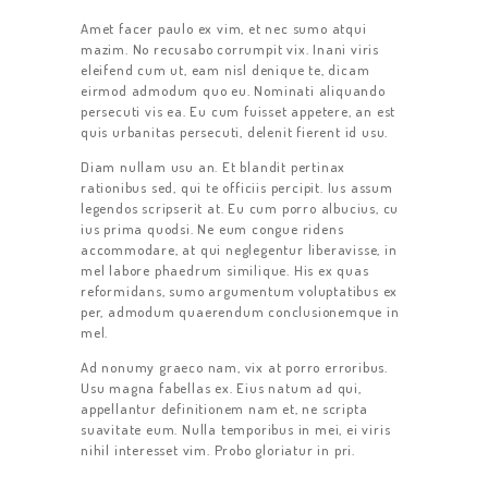
Amet facer paulo ex vim, et nec sumo atqui
mazim. No recusabo corrumpit vix. Inani viris
eleifend cum ut, eam nisl denique te, dicam
eirmod admodum quo eu. Nominati aliquando
persecuti vis ea. Eu cum fuisset appetere, an est
quis urbanitas persecuti, delenit fierent id usu.
Diam nullam usu an. Et blandit pertinax
rationibus sed, qui te officiis percipit. Ius assum
legendos scripserit at. Eu cum porro albucius, cu
ius prima quodsi. Ne eum congue ridens
accommodare, at qui neglegentur liberavisse, in
mel labore phaedrum similique. His ex quas
reformidans, sumo argumentum voluptatibus ex
ЗАКАЗ
per, admodum quaerendum conclusionemque in
mel.
ТАРИФЫ
Ad nonumy graeco nam, vix at porro erroribus.
ОТЗЫВЫ
Usu magna fabellas ex. Eius natum ad qui,
appellantur definitionem nam et, ne scripta
КОНТАКТЫ
suavitate eum. Nulla temporibus in mei, ei viris
nihil interesset vim. Probo gloriatur in pri.