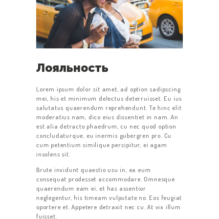
Лояльность
Lorem ipsum dolor sit amet, ad option sadipscing
mei, his et minimum delectus deterruisset. Eu ius
salutatus quaerendum reprehendunt. Te hinc elit
moderatius nam, dico eius dissentiet in nam. An
est alia detracto phaedrum, cu nec quod option
concludaturque, eu inermis gubergren pro. Cu
cum petentium similique percipitur, ei agam
insolens sit.
Brute invidunt quaestio usu in, ea eum
consequat prodesset accommodare. Omnesque
quaerendum eam ei, et has assentior
neglegentur, his timeam vulputate no. Eos feugiat
oportere et. Appetere detraxit nec cu. At vix illum
fuisset.