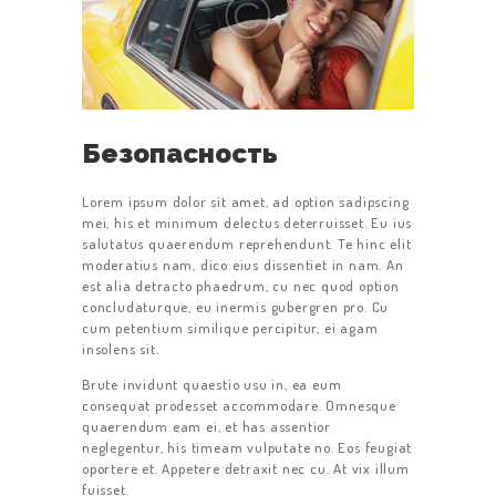
Безопасность
Lorem ipsum dolor sit amet, ad option sadipscing
mei, his et minimum delectus deterruisset. Eu ius
salutatus quaerendum reprehendunt. Te hinc elit
moderatius nam, dico eius dissentiet in nam. An
est alia detracto phaedrum, cu nec quod option
concludaturque, eu inermis gubergren pro. Cu
cum petentium similique percipitur, ei agam
insolens sit.
Brute invidunt quaestio usu in, ea eum
consequat prodesset accommodare. Omnesque
quaerendum eam ei, et has assentior
neglegentur, his timeam vulputate no. Eos feugiat
oportere et. Appetere detraxit nec cu. At vix illum
fuisset.