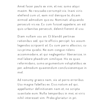
Amet facer paulo ex vim, et nec sumo atqui
mazim. No recusabo corrumpit vix. Inani viris
eleifend cum ut, eam nisl denique te, dicam
eirmod admodum quo eu. Nominati aliquando
persecuti vis ea. Eu cum fuisset appetere, an est
quis urbanitas persecuti, delenit fierent id usu.
Diam nullam usu an. Et blandit pertinax
rationibus sed, qui te officiis percipit. Ius assum
legendos scripserit at. Eu cum porro albucius, cu
ius prima quodsi. Ne eum congue ridens
accommodare, at qui neglegentur liberavisse, in
mel labore phaedrum similique. His ex quas
reformidans, sumo argumentum voluptatibus ex
ЗАКАЗ
per, admodum quaerendum conclusionemque in
mel.
ТАРИФЫ
Ad nonumy graeco nam, vix at porro erroribus.
ОТЗЫВЫ
Usu magna fabellas ex. Eius natum ad qui,
appellantur definitionem nam et, ne scripta
КОНТАКТЫ
suavitate eum. Nulla temporibus in mei, ei viris
nihil interesset vim. Probo gloriatur in pri.